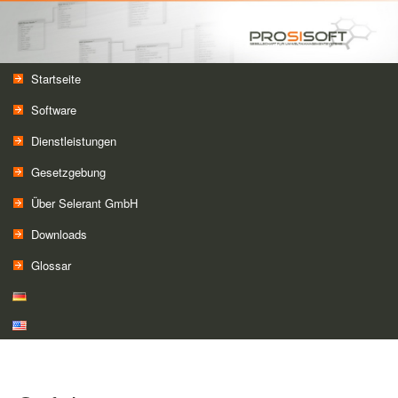
Das Gefahrstoffmanagement für Microsoft Dynamics 365 Business Central
Trace one GmbH
Hauptmenü
Zum Inhalt wechseln
Zum sekundären Inhalt wechseln
Startseite
Software
Dienstleistungen
Gesetzgebung
Über Selerant GmbH
Downloads
Glossar