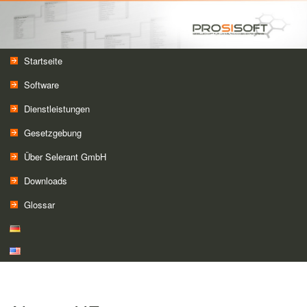
Das Gefahrstoffmanagement für Microsoft Dynamics 365 Business Central
Trace one GmbH
Hauptmenü
Zum Inhalt wechseln
Zum sekundären Inhalt wechseln
Startseite
Software
Dienstleistungen
Gesetzgebung
Über Selerant GmbH
Downloads
Glossar