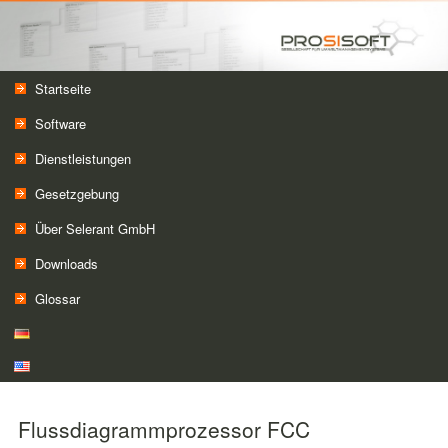
Das Gefahrstoffmanagement für Microsoft Dynamics 365 Business Central
Trace one GmbH
Hauptmenü
Zum Inhalt wechseln
Zum sekundären Inhalt wechseln
Startseite
Software
Dienstleistungen
Gesetzgebung
Über Selerant GmbH
Downloads
Glossar
Flussdiagrammprozessor FCC